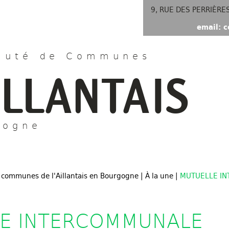
9, RUE DES PERRIÈRE
email: c
uté de Communes
ILLANTAIS
gogne
 communes de l'Aillantais en Bourgogne
|
À la une
|
MUTUELLE I
E INTERCOMMUNALE