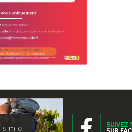
SUIVEZ 
isme
SUR FA