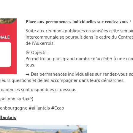
P
𝐥𝐚𝐜𝐞 𝐚𝐮𝐱 𝐩𝐞𝐫𝐦𝐚𝐧𝐞𝐧𝐜𝐞𝐬 𝐢𝐧𝐝𝐢𝐯𝐢𝐝𝐮𝐞𝐥𝐥𝐞𝐬 𝐬𝐮𝐫 𝐫𝐞𝐧𝐝𝐞𝐳-𝐯𝐨𝐮𝐬 !
Suite aux réunions publiques organisées cette semai
intercommunale se poursuit dans le cadre du Contrat L
de l’Auxerrois.
🎯 Objectif :
Permettre au plus grand nombre d’accéder à une com
tous.
➡️ Des permanences individuelles sur rendez-vous son
à leurs questions et de les accompagner dans leurs démarches.
rmanences sont disponibles ci-dessous.
pel non surtaxé)
isenbourgogne #aillantais #Ccab
llantais