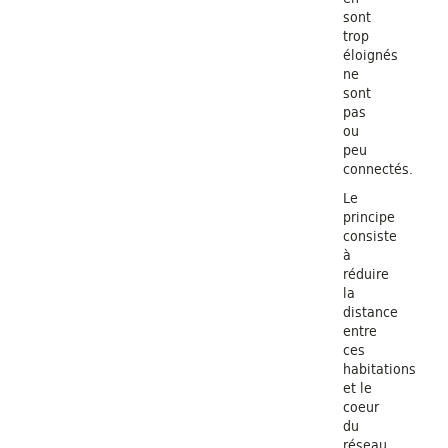
sont
trop
éloignés
ne
sont
pas
ou
peu
connectés.
Le
principe
consiste
à
réduire
la
distance
entre
ces
habitations
et le
coeur
du
réseau