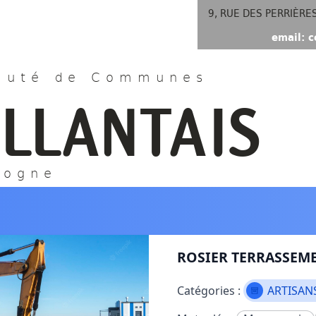
9, RUE DES PERRIÈRE
email: c
uté de Communes
ILLANTAIS
gogne
ROSIER TERRASSEM
Catégories :
ARTISAN