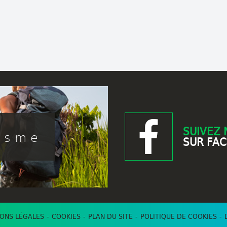
SUIVEZ 
isme
SUR FA
ONS LÉGALES
COOKIES
PLAN DU SITE
POLITIQUE DE COOKIES