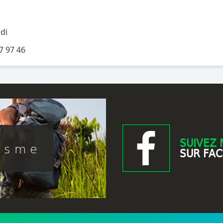
idi
7 97 46
SUIVEZ 
isme
SUR FA