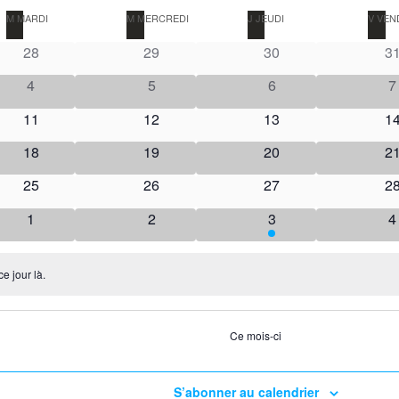
M
MARDI
M
MERCREDI
J
JEUDI
V
VEN
28
29
30
3
4
5
6
7
11
12
13
1
18
19
20
2
25
26
27
2
1
2
3
4
e jour là.
Ce mois-ci
S’abonner au calendrier