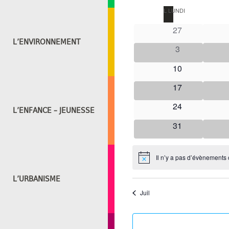
une
Calendrier
L
LUNDI
date.
de
Évènements
27
L’ENVIRONNEMENT
3
10
17
24
L’ENFANCE – JEUNESSE
31
Il n’y a pas d’évènements c
Notice
L’URBANISME
Juil