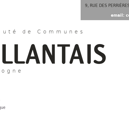
9, RUE DES PERRIÈRE
email: c
uté de Communes
ILLANTAIS
gogne
e
que