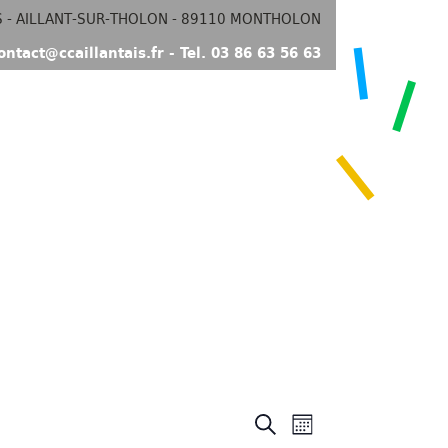
S - AILLANT-SUR-THOLON - 89110 MONTHOLON
ontact@ccaillantais.fr - Tel. 03 86 63 56 63
Recherche
Navigation
Recherche
et
de
Mois
navigation
vues