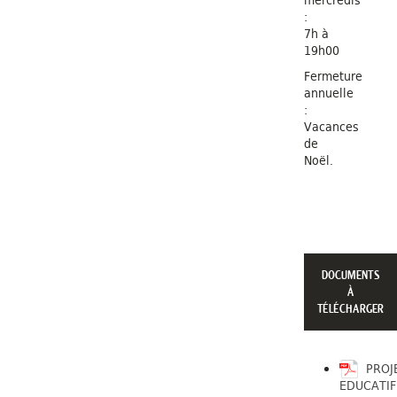
mercredis
:
7h à
19h00
Fermeture
annuelle
:
Vacances
de
Noël.
DOCUMENTS
À
TÉLÉCHARGER
PROJ
EDUCATIF