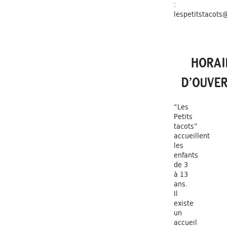
:
lespetitstacots
HORAI
D’OUVE
“Les
Petits
tacots”
accueillent
les
enfants
de 3
à 13
ans.
Il
existe
un
accueil