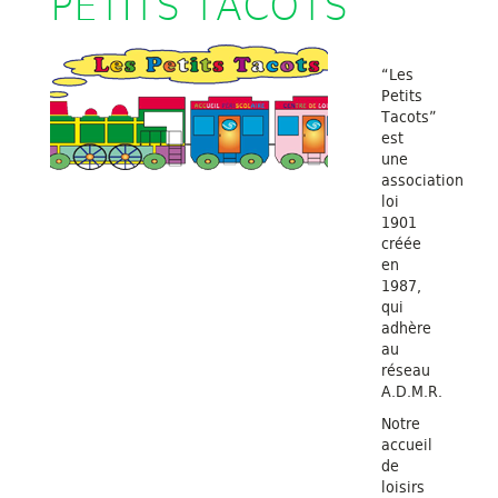
PETITS TACOTS
“Les
Petits
Tacots”
est
une
association
loi
1901
créée
en
1987,
qui
adhère
au
réseau
A.D.M.R.
Notre
accueil
de
loisirs