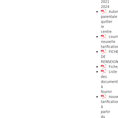
2021
2024
Autor
parentale
quitter
le
centre
courr
nouvelle
tarificatio
FICH
DE
RENSEIG
Fiche
Liste
des
document
à
fournir
nouve
tarificatio
à
partir
du