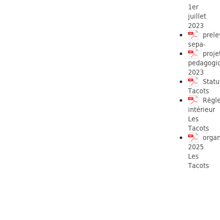
1er
juillet
2023
prel
sepa-
proje
pedagogi
2023
Statu
Tacots
Règl
intérieur
Les
Tacots
orga
2025
Les
Tacots