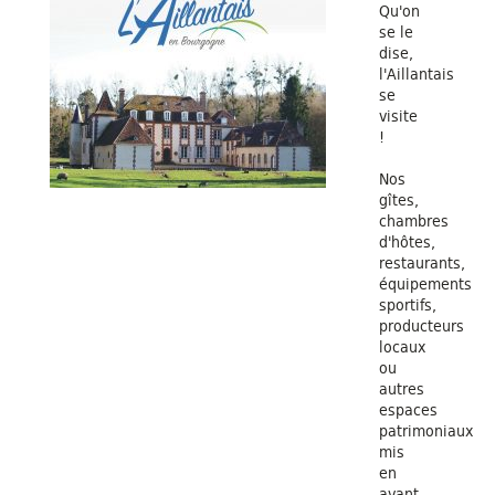
Qu'on
se le
dise,
l'Aillantais
se
visite
!
Nos
gîtes,
chambres
d'hôtes,
restaurants,
équipements
sportifs,
producteurs
locaux
ou
autres
espaces
patrimoniaux
mis
en
avant