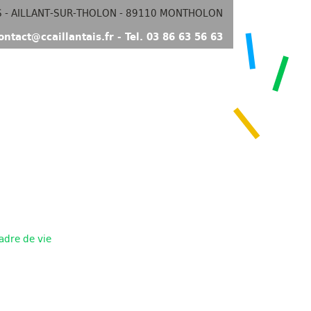
S - AILLANT-SUR-THOLON - 89110 MONTHOLON
ontact@ccaillantais.fr - Tel. 03 86 63 56 63
adre de vie