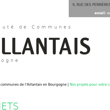
9, RUE DES PERRIÈRE
email: c
uté de Communes
ILLANTAIS
gogne
 communes de l'Aillantais en Bourgogne
|
Nos projets pour votre c
JETS